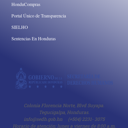
HonduCompras
Portal Único de Transparencia
SIELHO
Sentencias En Honduras
Colonia Florencia Norte, Blvd Suyapa.
Tegucigalpa, Honduras.
info@sedh.gob.hn
(+504) 2231- 3075
Horario de atención: lunes a viernes de 8:00 a.m.