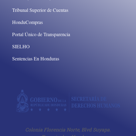
Tribunal Superior de Cuentas
HonduCompras
Portal Único de Transparencia
SIELHO
Sentencias En Honduras
Colonia Florencia Norte, Blvd Suyapa.